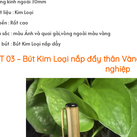
ng kính ngoài :10mm
 liệu : Kim Loại
bền : Rất cao
 sắc : màu Ánh và quai gài,vòng ngoài màu vàng
 bút : Bút Kim Loại nắp đẩy
T 03 – Bút Kim Loại nắp đẩy thân Vàn
nghiệp