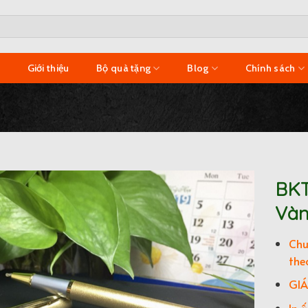
ủ
Giới thiệu
Bộ quà tặng
Blog
Chính sách
BKT
Vàn
Add to
Wishlist
Chu
the
GIÁ
In 