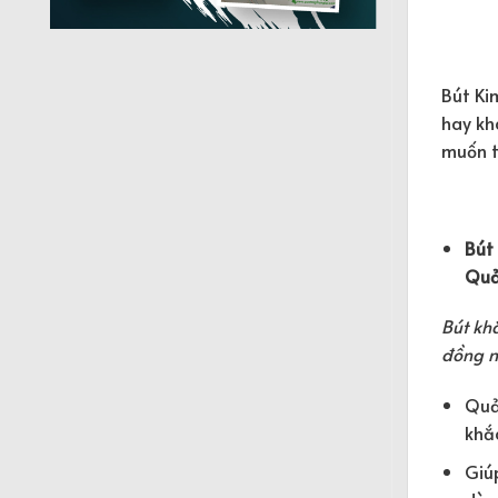
Bút Ki
hay kh
muốn t
Bút 
Quả
Bút kh
đồng n
Quả
khắc
Giú