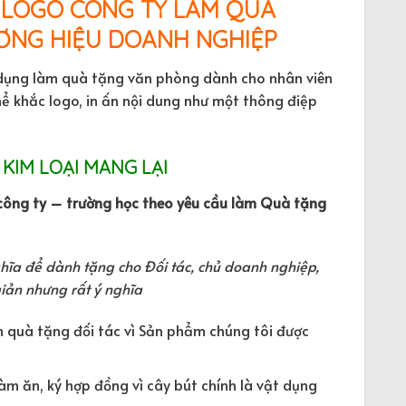
N LOGO CÔNG TY LÀM QUÀ
ƠNG HIỆU DOANH NGHIỆP
 dụng làm quà tặng văn phòng dành cho nhân viên
thể khắc logo, in ấn nội dung như một thông điệp
 KIM LOẠI MANG LẠI
a công ty – trường học theo yêu cầu làm Quà tặng
ghĩa để dành tặng cho Đối tác, chủ doanh nghiệp,
iản nhưng rất ý nghĩa
quà tặng đối tác vì Sản phẩm chúng tôi được
m ăn, ký hợp đồng vì cây bút chính là vật dụng