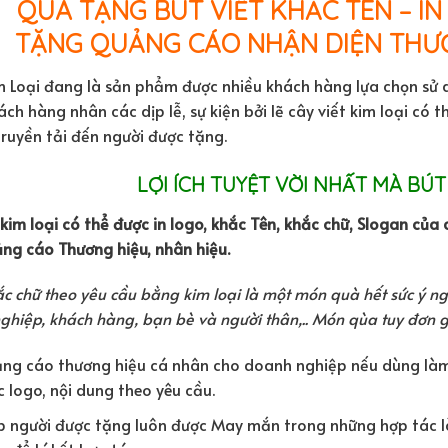
QUÀ TẶNG BÚT VIẾT KHẮC TÊN – I
TẶNG QUẢNG CÁO NHẬN DIỆN THƯ
m Loại đang là sản phẩm được nhiều khách hàng lựa chọn sử
ách hàng nhân các dịp lễ, sự kiện bởi lẽ cây viết kim loại có 
ruyền tải đến người được tặng.
LỢI ÍCH TUYỆT VỜI NHẤT MÀ BÚT
kim loại có thể được in logo, khắc Tên, khắc chữ, Slogan củ
ng cáo Thương hiệu, nhân hiệu.
ắc chữ theo yêu cầu bằng kim loại là một món quà hết sức ý n
ghiệp, khách hàng, bạn bè và người thân,.. Món qùa tuy đơn g
ng cáo thương hiệu cá nhân cho doanh nghiệp nếu dùng làm 
 logo, nội dung theo yêu cầu.
p người được tặng luôn được May mắn trong những hợp tác là