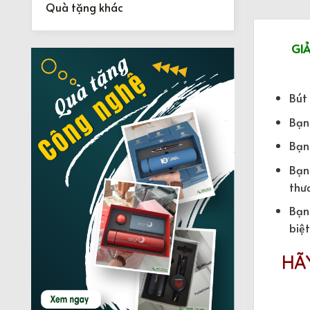
Quà tặng khác
GIẢ
Bút
Bạn
Bạn
Bạn
thư
Bạn
biệ
HÃ