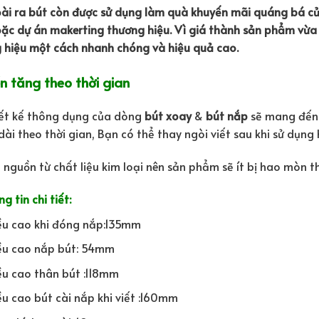
ài ra bút còn được sử dụng làm quà khuyến mãi quáng bá củ
oặc dự án makerting thương hiệu. Vì giá thành sản phẩm vừ
 hiệu một cách nhanh chóng và hiệu quả cao.
n tăng theo thời gian
iết kế thông dụng của dòng
bút xoay
&
bút nắp
sẽ mang đến 
 dài theo thời gian, Bạn có thể thay ngòi viết sau khi sử dụng
 nguồn từ chất liệu kim loại nên sản phẩm sẽ ít bị hao mòn th
g tin chi tiết:
ều cao khi đóng nắp:135mm
ều cao nắp bút: 54mm
ều cao thân bút :118mm
ều cao bút cài nắp khi viết :160mm