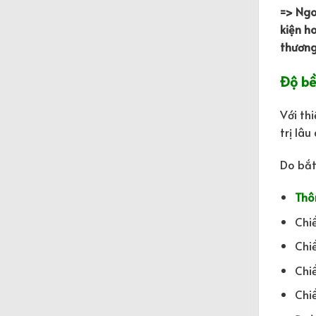
=> Ngo
kiện h
thương
Độ bề
Với th
trị lâu
Do bắt
Thôn
Chi
Chi
Chi
Chi