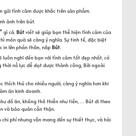
n gửi tình cảm được khắc trên sản phẩm.
nh ảnh trên bút.
 gì cả.
Bút
viết sẽ giúp bạn thể hiện tình cảm của
hì món quà sẽ càng ý nghĩa. Sự tinh tế, đặc biệt
 in lên phần thân, nắp
Bút
.
ẽ luôn nghĩ đến bạn với tình cảm tốt đẹp nhất, có
 thời nổ lực để đạt được thành công, Bởi ngoài
thích thú cho nhiều người, càng ý nghĩa hơn khi
làm ăn kinh doanh.
ư đồ ăn, không thô thiển như tiền, … Bút đi theo
ìn và bảo quản cẩn thận.
m chi phí nhưng vẫn mang đến sự thiết thực, và hài