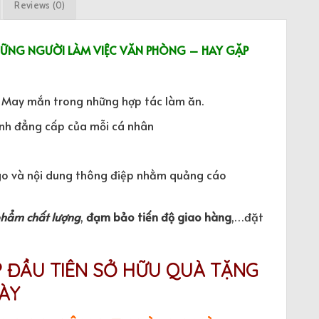
Reviews (0)
HỮNG NGƯỜI LÀM VIỆC VĂN PHÒNG – HAY GẶP
ự May mắn trong những hợp tác làm ăn.
ính đẳng cấp của mỗi cá nhân
o và nội dung thông điệp nhằm quảng cáo
phẩm chất lượng
,
đạm bảo tiến độ giao hàng
,…đặt
P ĐẦU TIÊN SỞ HỮU QUÀ TẶNG
ÀY