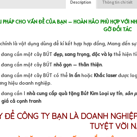
Description
Thông tin chi tiết
I PHÁP
CHO VẤN ĐỀ CỦA BẠN – HOÀN HẢO PHÙ HỢP VỚI N
GỠ ĐỐI TÁC
 chính là vật dụng dùng để kí kết hợp hợp đồng, Mang đến s
 đang cần một cây BÚT
đẹp, sang trọng, độc và lạ
thể hiện t
 đang cần một cây BÚT
nhỏ gọn – thân thiện
.
 đang cần một cây BÚT có thể
In ấn
hoặc
Khắc laser
được log
ơng hiệu doanh nghiệp.
 đang cần 1
nhà cung cấp quà tặng Bút Kim Loại uy tín
,
sản 
t
giá cả cạnh tranh
Y ĐỂ CÔNG TY BẠN LÀ DOANH NGHIỆ
TUYỆT VỜI N