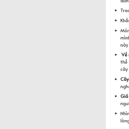
dùng
Tra
Khẳn
Món
mìn
này
Về 
thể 
cây 
Cây 
ngh
Giá 
ngư
Nhìn
lòng