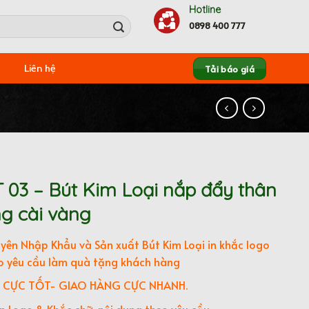
Hotline
0898 400 777
Tải báo giá
Liên hệ
 03 – Bút Kim Loại nắp đẩy thân
g cài vàng
yên Nhập Khẩu và Sản xuất Bút Kim Loại in khắc logo
o yêu cầu làm quà tặng khách hàng
 CỰC TỐT- GIAO HÀNG CỰC NHANH.
ấn Logo & Khắc chữ, nội dung theo yêu cầu.