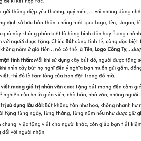
 để kí kết hợp tác.
o gửi thông điệp yêu thương, quý mến, … với những dòng nhắ
g định sở hữu bản thân, chống mất qua Logo, tên, slogan, hì
 quà này không phân biệt là hàng bình dân hay “sang chảnh”
h với người được tặng. Chiếc
Bút
càng tinh tế, càng đặc biệt t
 không nằm ở giá tiền… nó có thể là
Tên, Logo Công Ty
,…được
mặt tinh thần:
Mỗi khi sử dụng cây bút đó, người được tặng s
khi nhìn cây bút họ nghĩ đến ý nghĩa bạn muốn gửi gắm, đồng
viết, thì đó là tấm lòng của bạn đặt trong đó mà.
viết mang giá trị nhân văn cao:
Tặng bút mang đến cảm giác 
ề nghiệp của họ là giáo viên, nhà báo, nhà văn, những người 
trị sử dụng lâu dài:
Bút không tàn như hoa, không nhanh hư nh
ời tặng từng ngày, từng tháng, từng năm nếu như được giữ g
 chung, việc tặng viết cho người khác, còn giúp bạn tiết kiệ
 đối với người nhận.