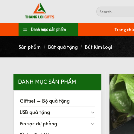
Skip
Search
to
for:
content
Danh mục sản phẩm
Trang ch
Sản phẩm
/
Bút quà tặng
/
Bút Kim Loại
DANH MỤC SẢN PHẨM
Giftset – Bộ quà tặng
USB quà tặng
Pin sạc dự phòng