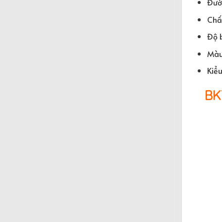
Đườ
Chất
Độ 
Màu
Kiểu
BK