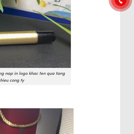
ng nap in logo khac ten qua tang
hieu cong ty